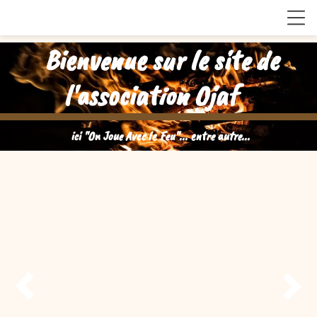
Bienvenue sur le site de
l'association Ojaf
ici "On Joue Avec le Feu"... entre autre...

